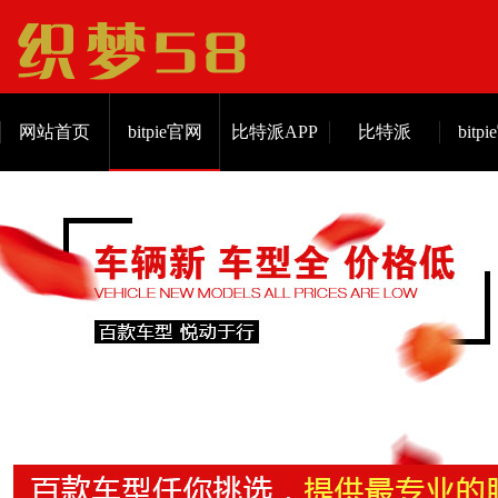
网站首页
bitpie官网
比特派APP
比特派
bitp